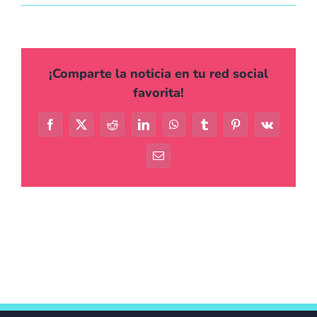
Agenda
Contacto
¡Comparte la noticia en tu red social
favorita!
Facebook
X
Reddit
LinkedIn
WhatsApp
Tumblr
Pinterest
Vk
Correo
electrónico