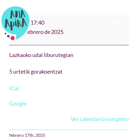
Saltar
al
"AMONAREN
16:40
–
17:40
contenido
Toggl
KONTUAK"
21 de febrero de 2025
Navig
Bio
Lazkaoko udal liburutegian
Narración
5 urtetik gorakoentzat
Cuentos & Música
iCal
Google
Teatro Clown
Ver calendario completo
Formación
febrero 17th, 2025