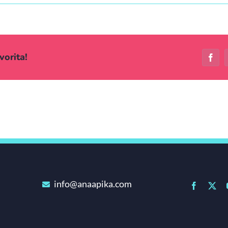
vorita!
Face
info@anaapika.com