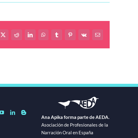
book
X
Reddit
LinkedIn
WhatsApp
Tumblr
Pinterest
Vk
Correo
electrónico
Ana Apika forma parte de AEDA.
Asociación de Profesionales de la
Narración Oral en España