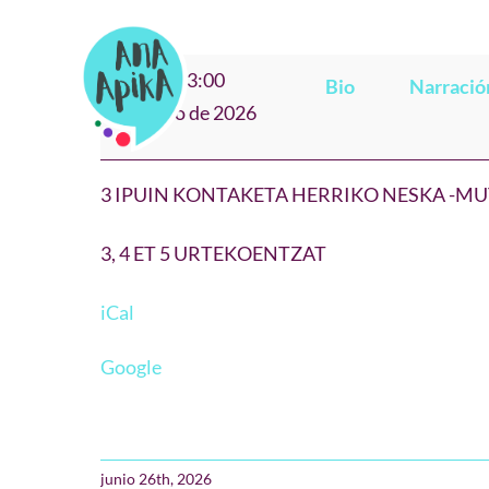
Saltar
al
"ANIMALIAK"
10:00
–
13:00
contenido
Bio
Narració
Errenteria
7 de julio de 2026
3 IPUIN KONTAKETA HERRIKO NESKA -MU
3, 4 ET 5 URTEKOENTZAT
iCal
Google
junio 26th, 2026