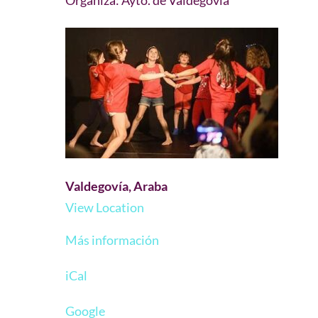
Organiza: Ayto. de Valdegovía
Valdegovía, Araba
View Location
Más información
iCal
Google