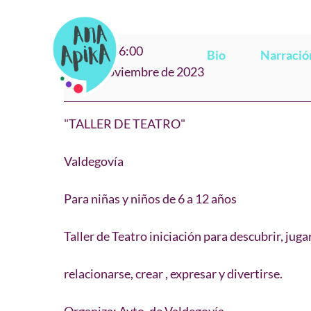
Saltar
al
"ANTZERKI
14:30
–
16:00
contenido
Bio
Narració
TAILERRA"
21 de noviembre de 2023
Valdegovía
"TALLER DE TEATRO"
Valdegovía
Para niñas y niños de 6 a 12 años
Taller de Teatro iniciación para descubrir, jugar
relacionarse, crear , expresar y divertirse.