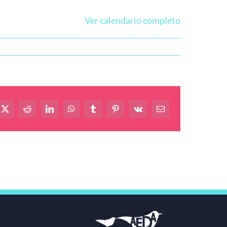
Ver calendario completo
book
X
Reddit
LinkedIn
WhatsApp
Tumblr
Pinterest
Vk
Correo
electrónico