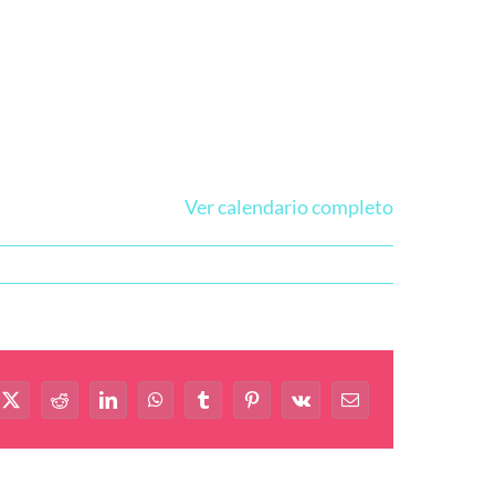
Ver calendario completo
book
X
Reddit
LinkedIn
WhatsApp
Tumblr
Pinterest
Vk
Correo
electrónico