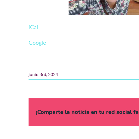
iCal
Google
junio 3rd, 2024
¡Comparte la noticia en tu red social fa