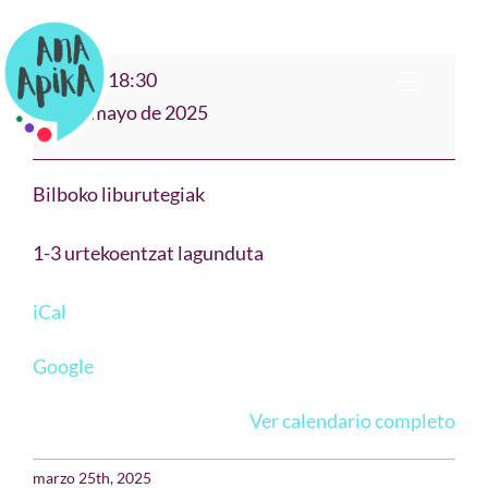
Saltar
al
"BESOETAKO
17:30
–
18:30
contenido
Toggl
IPUINAK"
12 de mayo de 2025
San
Navig
Bio
Francisco,
Bilboko liburutegiak
Bilbo
Narración
1-3 urtekoentzat lagunduta
Cuentos & Música
iCal
Google
Teatro Clown
Ver calendario completo
Formación
marzo 25th, 2025