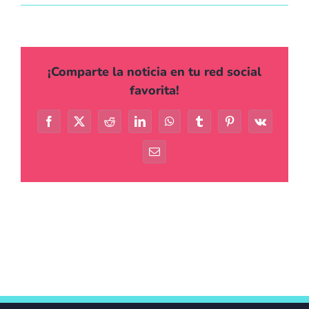
Agenda
Contacto
¡Comparte la noticia en tu red social
favorita!
Facebook
X
Reddit
LinkedIn
WhatsApp
Tumblr
Pinterest
Vk
Correo
electrónico