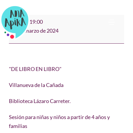
Saltar
al
"DE
18:00
–
19:00
contenido
Toggl
LIBRO
14 de marzo de 2024
EN
Navig
Bio
LIBRO"
Villanueva
Narración
de
"DE LIBRO EN LIBRO"
la
Cañada
Cuentos & Música
Villanueva de la Cañada
Biblioteca Lázaro Carreter.
Teatro Clown
Sesión para niñas y niños a partir de 4 años y
Formación
familias