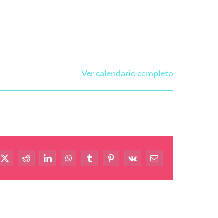
Ver calendario completo
book
X
Reddit
LinkedIn
WhatsApp
Tumblr
Pinterest
Vk
Correo
electrónico