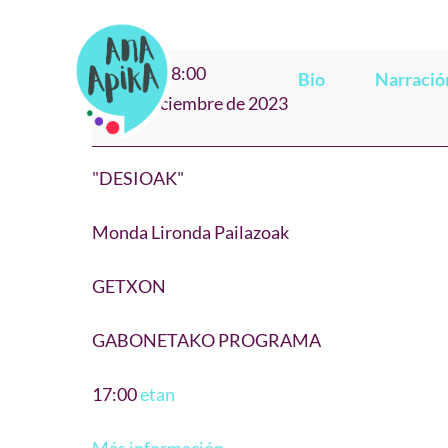
Saltar
al
"DESIOAK"
17:00
–
18:00
contenido
Bio
Narració
Monda
27 de diciembre de 2023
Lironda
Pailazoak
"DESIOAK"
Monda Lironda Pailazoak
GETXON
GABONETAKO PROGRAMA
17:00
etan