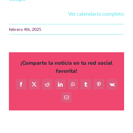
Agenda
Ver calendario completo
Contacto
febrero 4th, 2025
¡Comparte la noticia en tu red social
favorita!
Facebook
X
Reddit
LinkedIn
WhatsApp
Tumblr
Pinterest
Vk
Correo
electrónico