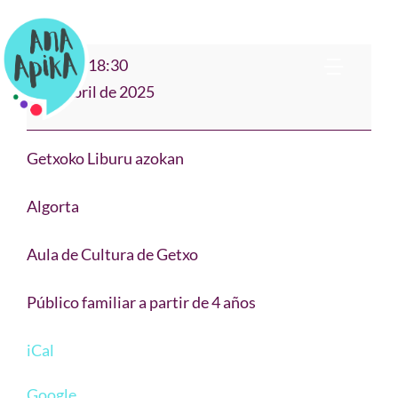
Saltar
al
"DETEKTIBEAK"
17:30
–
18:30
contenido
Toggl
Monda
4 de abril de 2025
Lironda
Navig
Bio
Pailazoak,
Getxoko Liburu azokan
Getxo
Narración
Algorta
Cuentos & Música
Aula de Cultura de Getxo
Público familiar a partir de 4 años
Teatro Clown
iCal
Formación
Google