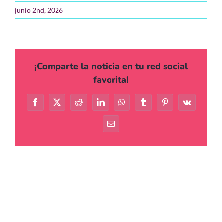
junio 2nd, 2026
Agenda
Contacto
¡Comparte la noticia en tu red social
favorita!
Facebook
X
Reddit
LinkedIn
WhatsApp
Tumblr
Pinterest
Vk
Correo
electrónico