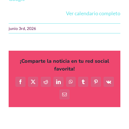
Agenda
Ver calendario completo
Contacto
junio 3rd, 2026
¡Comparte la noticia en tu red social
favorita!
Facebook
X
Reddit
LinkedIn
WhatsApp
Tumblr
Pinterest
Vk
Correo
electrónico