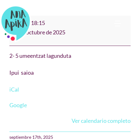
Saltar
al
"JOSTAILUAK"
17:15
–
18:15
contenido
Toggl
Arrigorriaga
14 de octubre de 2025
Navig
Bio
2- 5 umeentzat lagunduta
Narración
Ipui saioa
Cuentos & Música
iCal
Google
Teatro Clown
Ver calendario completo
Formación
septiembre 17th, 2025