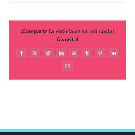
Agenda
Contacto
¡Comparte la noticia en tu red social
favorita!
Facebook
X
Reddit
LinkedIn
WhatsApp
Tumblr
Pinterest
Vk
Correo
electrónico