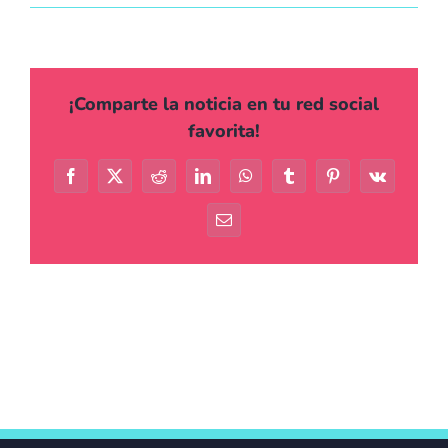
Agenda
Contacto
¡Comparte la noticia en tu red social
favorita!
Facebook
X
Reddit
LinkedIn
WhatsApp
Tumblr
Pinterest
Vk
Correo
electrónico