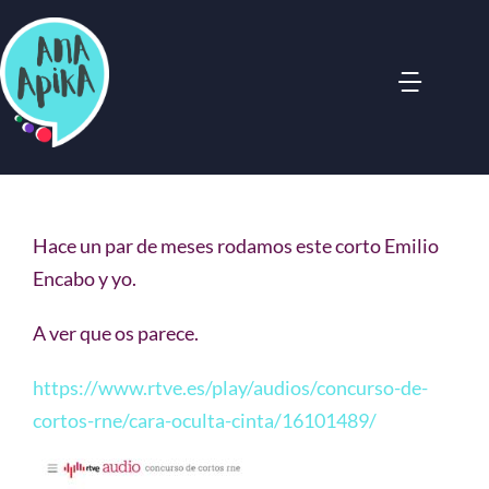
Saltar
al
contenido
Toggl
Navig
Bio
Narración
Hace un par de meses rodamos este corto Emilio
Encabo y yo.
Cuentos & Música
A ver que os parece.
Teatro Clown
https://www.rtve.es/play/audios/concurso-de-
cortos-rne/cara-oculta-cinta/16101489/
Formación