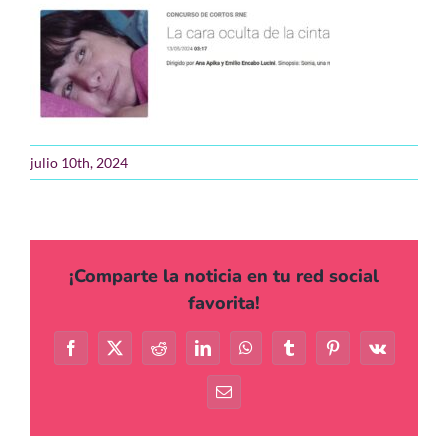
Agenda
Contacto
EUS
julio 10th, 2024
ES
¡Comparte la noticia en tu red social
favorita!
Facebook
X
Reddit
LinkedIn
WhatsApp
Tumblr
Pinterest
Vk
Correo
electrónico