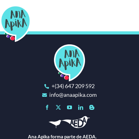
Saltar
al
contenido
Toggl
Navig
Bio
Narración
Cuentos & Música
+(34) 647 209 592
info@anaapika.com
Teatro Clown
Formación
Ana Apika forma parte de AEDA.